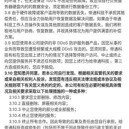
的环境下，也无法保证 100% 不出现任何故障。故您须自行负责服
务器硬盘内的的数据安全，须定期进行数据备份工作；
3.8 由于硬件故障或客户滥用导致的数据丢失，帝通科技不承担其赔
偿责任，但应当全力协助用户恢复数据及解决问题。如果由于帝通
科技工作人员操作失误及其他原因造成的客户数据丢失，我们将积
极地与用户协商、恢复数据，并视具体情况为用户提供满意的补偿
方案。
3.9 如您使用本公司提供的非 DDoS 防护服务器产品，因您从事的
业务而导致您遭受频繁或大规模 DDoS 攻击的。您须同意，帝通科
技有权在您出现上述行为的情况下选择暂停账户访问、中止或终止
向您提供服务并不退还任何款项；因您上述行为给帝通科技 、第三
方造成损失的，您应予赔偿。
3.10 您知悉并同意，若本公司自行发现、根据相关监管机关的要求
或来自相关权利人投诉，发现您有违反相关法律法规或本协议及相
关规则项下有关您义务的约定的，本公司有权在必要时候视具体情
况及相关要求采取以下处理措施的一种或多种：
3.10.1 要求您立即删除、修改内容；
3.10.2 直接删除、屏蔽相关内容；
3.10.3 中止您使用的部分或全部服务；
3.10.4 终止您使用的服务；
3.10.5 终止所有合作。因此导致的后果及责任由您自行承担，给
帝通科技造成损失的（包括但不限于因此导致任何行政主管机关对