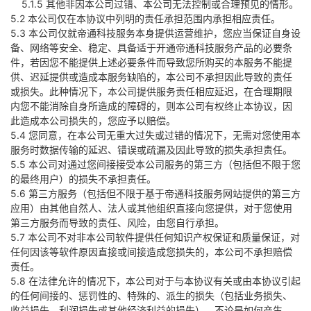
5.1.5 其他非因本公司过错、本公司无法控制或合理预见的情形。
5.2 本公司仅在本协议中列明的责任承担范围内承担相应责任。
5.3 本公司仅就帝通科技服务本身提供运营维护，您应当保证自身设
备、网络等安全、稳定、具备适于开通帝通科技服务产品的必要条
件，若因您不能提供上述必要条件而导致您所购买的本服务不能提
供、迟延提供或造成本服务缺陷的，本公司不承担因此导致的责任
或损失。此种情况下，本公司提供服务责任相应延迟，在合理期限
内您不能消除自身所造成的障碍的，则本公司有权终止本协议，因
此造成本公司损失的，您应予以赔偿。
5.4 您同意，在本公司无重大过失或过错的情况下，无需对您使用本
服务时数据传输的延迟、错误或疏漏及因此导致的损失承担责任。
5.5 本公司对通过您间接接受本公司服务的第三方（包括但不限于您
的最终用户）的损失不承担责任。
5.6 第三方服务（包括但不限于基于帝通科技服务网站提供的第三方
应用）由其他自然人、法人或其他组织直接向您提供，对于您使用
第三方服务而导致的责任、风险，由您自行承担。
5.7 本公司不对非本公司软件提供任何知识产权保证和质量保证，对
任何因该等软件原因直接或间接造成您损失的，本公司不承担赔偿
责任。
5.8 在法律允许的情况下，本公司对于与本协议有关或由本协议引起
的任何间接的、惩罚性的、特殊的、派生的损失（包括业务损失、
收益损失、利润损失或其他经济利益的损失），不论是如何产生