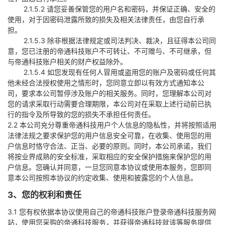
2.1.5.2 请您妥善保管您的用户名和密码，并保证正确、安全的
使用，对于因密码泄露所致的损失及相关法律责任，由您自行承
担。
2.1.5.3 除非根据法律规定或司法判决、裁决，且征得本公司同
意，您已注册的帝通科技账户不可转让、不可赠与、不可继承，但
与帝通科技账户相关的财产权益除外。
2.1.5.4 如您发现有任何人冒用或盗用您的账户及密码或任何其
他未经合法授权使用之情形时，您同意立即以有效方式通知本公
司，要求本公司暂停涉及账户的相关服务。同时，您理解本公司对
您的请求采取行动需要合理期限，本公司对在采取上述行动前已执
行的指令及所导致的您的损失不承担任何责任。
2.2 本公司充分尊重帝通科技用户个人信息的隐私性，并将按照适用
法律法规之要求保护您的用户信息安全可靠，在收集、使用您的用
户信息时恪守合法、正当、必要的原则。同时，本公司承诺，我们
将按业界成熟的安全标准，采取相应的安全保护措施来保护您的用
户信息。您确认并同意，一旦您同意本协议或使用本服务，您即同
意本公司按照本协议的约定收集、使用和披露您的个人信息。
3、您的权利和责任
3.1 您有权依据本协议使用自己的帝通科技账户登录帝通科技服务网
站，使用您采购的帝通科技服务，并获得帝通科技就该等服务提供