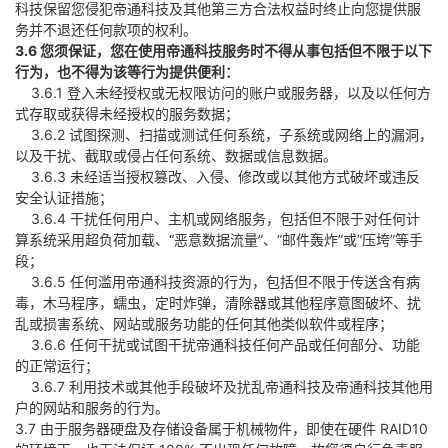
科技保留您侵犯帝通科技及其他第三方合法权益时终止向您提供服
务并不退还任何款项的权利。
3.6 您须保证，您在使用帝通科技服务时不得从事包括但不限于以下
行为，也不得为该等行为提供便利：
3.6.1 登入未经授权或无权限访问的账户或服务器，以及以任何方
式存取或获得未经授权的服务数据；
3.6.2 试图探测、扫描或测试任何系统，子系统或网络上的漏洞，
以及干扰、截取或侵占任何系统、数据或信息数据。
3.6.3 未经适当授权篡改、入侵、修改或以其他方式破坏或违反
安全认证措施；
3.6.4 干扰任何用户、主机或网络服务，包括但不限于对任何计
算系统采用超负荷加载、“恶意数据流量”、”邮件轰炸”或”压垮”等手
段；
3.6.5 任何滥用帝通科技资源的行为，包括但不限于传送含有病
毒，木马程序，蠕虫，定时炸弹，清除器或其他程序意图破坏、扰
乱或损害系统、网站或服务功能的任何其他类似软件或程序；
3.6.6 任何干扰或试图干扰帝通科技任何产品或任何部分、功能
的正常运行；
3.6.7 利用技术或其他手段破坏及扰乱帝通科技及帝通科技其他用
户的网站和服务的行为。
3.7 由于服务器硬盘及存储设备属于机械物件，即使在硬件 RAID10