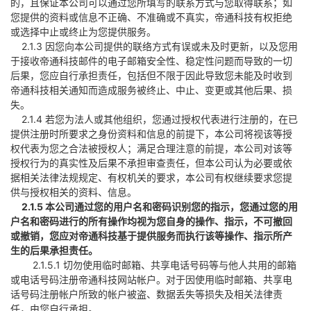
的，且保证本公司可以通过您所填写的联系方式与您取得联系；如
您提供的资料或信息不正确、不准确或不真实，帝通科技有权拒绝
或选择中止或终止为您提供服务。
2.1.3 因您向本公司提供的联络方式有误或未及时更新，以及您用
于接收帝通科技邮件的电子邮箱安全性、稳定性问题而导致的一切
后果，您应自行承担责任，包括但不限于因此导致您未能及时收到
帝通科技相关通知而造成服务被终止、中止、变更或其他后果、损
失。
2.1.4 若您为法人或其他组织，您通过授权代表进行注册的，在已
提供注册时所要求之身份资料和信息的前提下，本公司将视该等授
权代表为您之合法被授权人；满足合理注意的前提，本公司对该等
授权行为的真实性及后果不承担审查责任，但本公司认为必要或依
据相关法律法规规定、有权机关的要求，本公司有权继续要求您提
供与授权相关的资料、信息。
2.1.5 本公司通过您的用户名和密码识别您的指示，您通过您的用
户名和密码进行的所有操作均视为您自身的操作、指示，不可撤回
或撤销，您应对帝通科技基于提供服务而执行该等操作、指示所产
生的后果承担责任。
2.1.5.1 切勿使用临时邮箱、共享电话号码等与他人共用的邮箱
或电话号码注册帝通科技网站帐户。对于因使用临时邮箱、共享电
话号码注册帐户所致的帐户被盗、数据丢失等损失及相关法律责
任，由您自行承担。