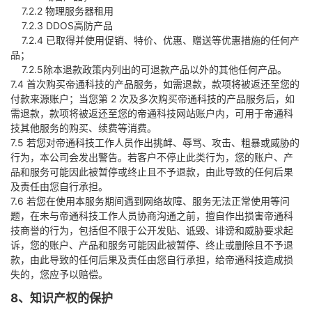
7.2.2 物理服务器租用
7.2.3 DDOS高防产品
7.2.4 已取得并使用促销、特价、优惠、赠送等优惠措施的任何产
品；
7.2.5除本退款政策内列出的可退款产品以外的其他任何产品。
7.4 首次购买帝通科技的产品服务，如需退款，款项将被返还至您的
付款来源账户；当您第 2 次及多次购买帝通科技的产品服务后，如
需退款，款项将被返还至您的帝通科技网站账户内，可用于帝通科
技其他服务的购买、续费等消费。
7.5 若您对帝通科技工作人员作出挑衅、辱骂、攻击、粗暴或威胁的
行为，本公司会发出警告。若客户不停止此类行为，您的账户、产
品和服务可能因此被暂停或终止且不予退款，由此导致的任何后果
及责任由您自行承担。
7.6 若您在使用本服务期间遇到网络故障、服务无法正常使用等问
题，在未与帝通科技工作人员协商沟通之前，擅自作出损害帝通科
技商誉的行为，包括但不限于公开发贴、诋毁、诽谤和威胁要求起
诉，您的账户、产品和服务可能因此被暂停、终止或删除且不予退
款，由此导致的任何后果及责任由您自行承担，给帝通科技造成损
失的，您应予以赔偿。
8、知识产权的保护