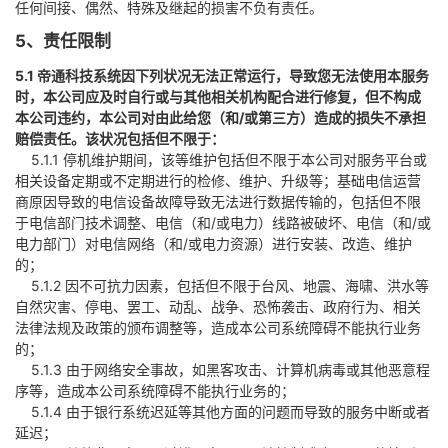
任何间接、偶然、特殊及继起的损害不负有责任。
5、责任限制
5.1 帝通科技系统因下列状况无法正常运行，导致您无法使用本服务
时，本公司应及时自行或与其他相关机构配合进行修复，但不构成
本公司违约，本公司对由此给您（和/或第三方）造成的损失不承担
赔偿责任。该状况包括但不限于：
5.1.1 停机维护期间，该等维护包括但不限于本公司对服务平台或
相关设备定期或不定期进行的检修、维护、升级等；基础电信运营
商原因导致的电信设备故障导致无法进行数据传输的，包括但不限
于电信部门技术调整、电信（和/或电力）线路被破坏、电信（和/或
电力部门）对电信网络（和/或电力资源）进行安装、改造、维护
的；
5.1.2 因不可抗力因素，包括但不限于台风、地震、海啸、洪水等
自然灾害、停电、罢工、动乱、战争、恐怖袭击、政府行为、相关
法律法规及政策的颁布调整等，造成本公司系统障碍不能执行业务
的；
5.1.3 由于网络安全事故，如黑客攻击、计算机病毒或其他恶意程
序等，造成本公司系统障碍不能执行业务的；
5.1.4 由于银行系统迟延等其他方面的问题而导致的服务中断或者
延迟；