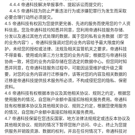
4.4.4 帝通科技解决举报事件、提起诉讼而提交的；
4.4.5 帝通科技为防止严重违法行为或涉嫌犯罪行为发生而采取
必要合理行动所必须提交。
4.5 帝通科技有权因为您提供更完善、先进的服务而使用您的个人资
料信息。您及帝通科技均知悉并同意，您利用帝通科技服务存储、
分发以及通过其他方式处理的数据，属于您的私有业务数据（即“您
的业务内容”）。帝通科技强调对您的业务内容给予最大限度的保
护，未经您的授权或法律、法规及相关监管机关之要求，帝通科技
不得查看、使用或向第三方分发您的业务内容；根据您与帝通科技
协商一致，将您的业务内容存储在您选定的数据中心。但您同时知
悉并同意，在帝通科技服务过程中，可能因运营维护或升级之需
要，对您的业务内容进行迁移操作，该等对您的内容及相关数据的
迁移是帝通科技提供技术服务所必须，不构成侵犯您的隐私、保密
资料。
4.6 帝通科技有权根据本协议及其他相关协议、规则之约定，根据您
使用服务的情况，自您账户余额中直接扣除相关服务费用。帝通科
技有权根据本协议及其他相关协议、规则之约定，根据您使用服务
的情况，自您账户余额中直接扣除相关服务费用。
4.7 帝通科技保留在您违反国家、地方法律法规规定或违反本协议及
其他相关协议、规则的情况下暂停您账户访问、中止、终止为您提
供服务并销毁资源、数据的权利，并且在任何情况下，帝通科技对