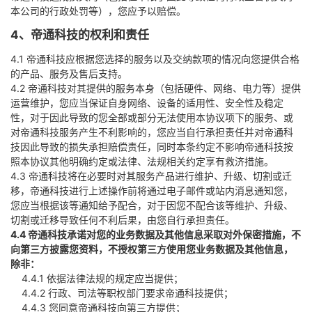
本公司的行政处罚等），您应予以赔偿。
4、帝通科技的权利和责任
4.1 帝通科技应根据您选择的服务以及交纳款项的情况向您提供合格
的产品、服务及售后支持。
4.2 帝通科技对其提供的服务本身（包括硬件、网络、电力等）提供
运营维护，您应当保证自身网络、设备的适用性、安全性及稳定
性，对于因此导致的您全部或部分无法使用本协议项下的服务、或
对帝通科技服务产生不利影响的，您应当自行承担责任并对帝通科
技因此导致的损失承担赔偿责任，同时本条约定不影响帝通科技按
照本协议其他明确约定或法律、法规相关约定享有救济措施。
4.3 帝通科技将在必要时对其服务产品进行维护、升级、切割或迁
移，帝通科技进行上述操作前将通过电子邮件或站内消息通知您，
您应当根据该等通知给予配合，对于因您不配合该等维护、升级、
切割或迁移导致任何不利后果，由您自行承担责任。
4.4 帝通科技承诺对您的业务数据及其他信息采取对外保密措施，不
向第三方披露您资料，不授权第三方使用您业务数据及其他信息，
除非：
4.4.1 依据法律法规的规定应当提供；
4.4.2 行政、司法等职权部门要求帝通科技提供；
4.4.3 您同意帝通科技向第三方提供；