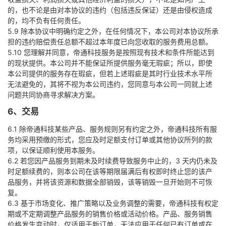
的，也不论是由对本协议的违约（包括违反保证）还是由侵权造成
的，均不负有任何责任。
5.9 除本协议中明确约定之外，在任何情况下，本公司对本协议所承
担的违约赔偿责任总额不超过本年度已向您收取的服务费用总额。
5.10 您理解并同意，帝通科技服务是按照现有技术和条件所能达到
的现状提供。本公司并不能保证所提供服务毫无瑕疵；所以，即使
本公司提供的服务存在瑕疵，但若上述瑕疵是其时行业技术水平所
无法避免的，其将不视为本公司违约，您同意与本公司一同就上述
问题共同协商寻求解决方案。
6、交易
6.1 除帝通科技某些产品、服务规则另有约定之外，帝通科技所有服
务均采用预缴的形式，您应及时足额支付订单或其他协议所列的款
项，以保证顺利使用本服务。
6.2 若您因产品服务到期未及时续费导致服务中止的，3 天内仍未及
时足额续费的，则本公司在该等期限届满后有权即时终止您的该产
品服务，并将该资源和数据全部销毁，该等销毁一旦开始则不可恢
复。
6.3 基于市场变化、推广策略以及业务调整的需要，帝通科技有权定
期或不定期调整产品服务的销售价格或活动价格。产品、服务销售
价格发生变动时，仅适用于新订单，无法应用于任何已有订单或在