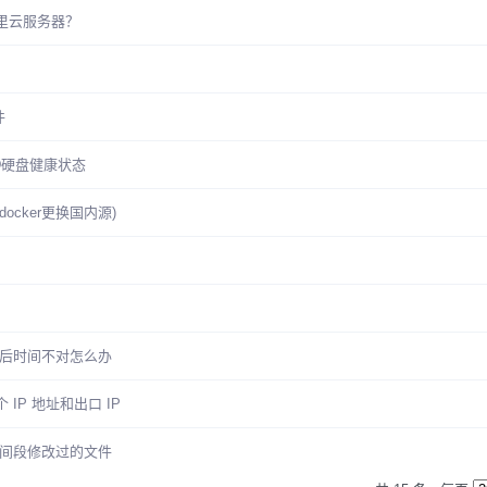
里云服务器？
件
ID硬盘健康状态
docker更换国内源)
重启后时间不对怎么办
个 IP 地址和出口 IP
定时间段修改过的文件