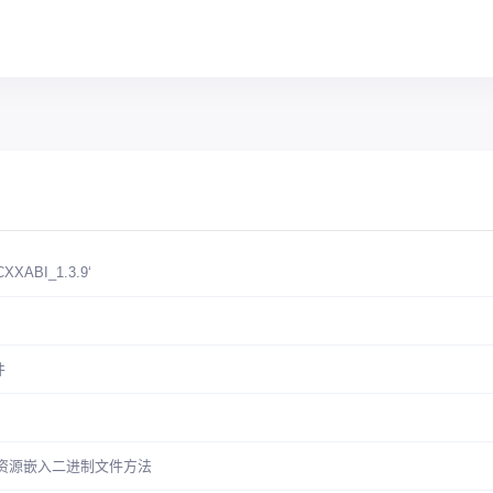
XXABI_1.3.9‘
件
g 静态资源嵌入二进制文件方法