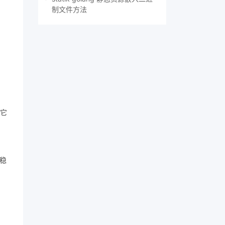
制文件方法
。它
稳