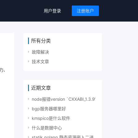
用户登录
注册账户
所有分类
故障解决
技术文章
力、
近期文章
node报错version `CXXABI_1.3.9‘
bgp服务器哪里好
kmspico是什么软件
什么是数据中心
statik golang 静态资源嵌入二进